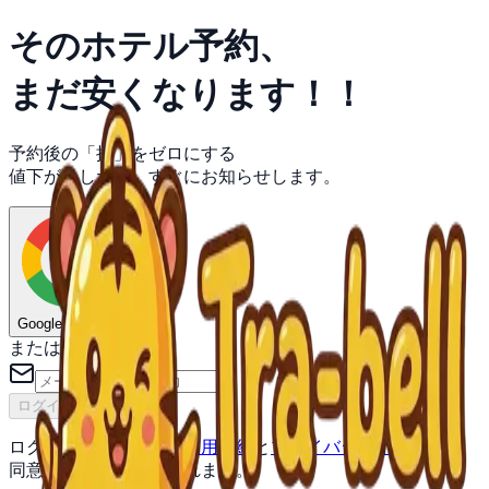
そのホテル予約、
まだ安くなります！！
予約後の「損」をゼロにする
値下がりしたら、すぐにお知らせします。
Googleで始める
または
ログインコードを送信
ログインすることで、
利用規約
と
プライバシーポリシー
に
同意したものとみなされます。