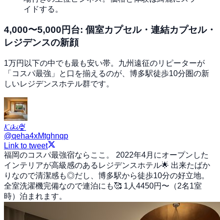
イドする。
4,000〜5,000円台: 個室カプセル・連結カプセル・
レジデンスの新顔
1万円以下の中でも最も安い帯。九州遠征のリピーターが
「コスパ最強」と口を揃えるのが、博多駅徒歩10分圏の新
しいレジデンスホテル群です。
𝓚𝓲𝓴𝓲🍨
@
qeha4xMtghnqp
Link to tweet
福岡のコスパ最強宿ならここ。 2022年4月にオープンした
インテリアが高級感のあるレジデンスホテル🌟 出来たばか
りなので清潔感も◎だし、博多駅から徒歩10分の好立地。
全室洗濯機完備なので連泊にも🥰 1人4450円〜（2名1室
時）泊まれます。