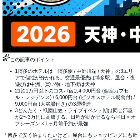
この記事のポイント
1
博多のホテルは「博多駅 / 中洲川端 / 天神」の3エリ
アで個性が分かれる。交通最優先は博多駅、屋台・夜
遊びは中洲、買い物・地下街は天神
2
1泊1万円以下のコスパ宿は4,000円台 (個室カプセ
ル・レジデンス) / 6,000円台 (ビジネスホテル朝食付) /
9,000円台 (大浴場付き) の3層構造
3
どんたく・祇園山笠・ライブイベント期は同じ部屋
が2〜3万円に高騰する。日程が動かせるなら平日 × オ
フシーズン × 1ヶ月前予約が最強
「博多で安く泊まりたいけど、屋台にもショッピングにも近