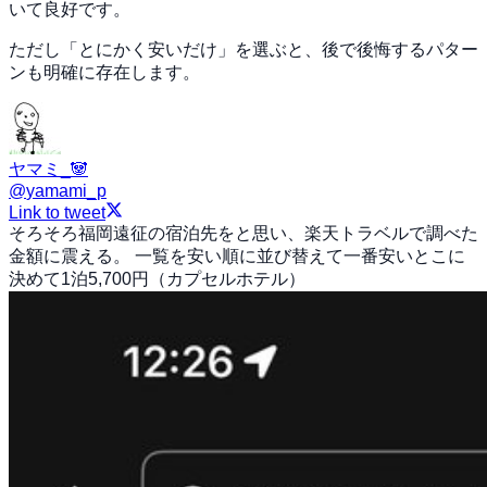
いて良好です。
ただし「とにかく安いだけ」を選ぶと、後で後悔するパター
ンも明確に存在します。
ヤマミ_🐼
@
yamami_p
Link to tweet
そろそろ福岡遠征の宿泊先をと思い、楽天トラベルで調べた
金額に震える。 一覧を安い順に並び替えて一番安いとこに
決めて1泊5,700円（カプセルホテル）