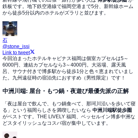
鉄板です。地下鉄空港線で福岡空港まで5分、新幹線ホーム
から徒歩5分以内のホテルがズラリと並びます。
石
@
stone_issi
Link to tweet
今回泊まったホテルキャビナス福岡は個室カプセルは5～
6000円、連結カプセルなら3～4000円。大浴場、露天風
呂、サウナ付きで博多駅から徒歩1分と色々恵まれていまし
た。九州遠征時の宿泊先におすすめ（男性限定）です！
中洲川端: 屋台・もつ鍋・夜遊び最優先派の正解
「夜は屋台で飲んで、もつ鍋食べて、那珂川沿いを歩いて寝
る」という福岡らしさを満喫したいなら
中洲川端駅徒歩圏
がベストです。THE LIVELY 福岡、ベッセルイン博多中洲な
どスタイリッシュなコスパ宿が集中しています。