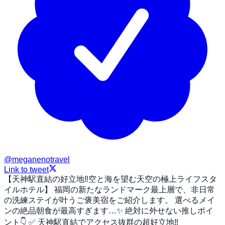
@
meganenotravel
Link to tweet
【天神駅直結の好立地‼️空と海を望む天空の極上ライフスタ
イルホテル】 福岡の新たなランドマーク最上層で、非日常
の洗練ステイが叶うご褒美宿をご紹介します。 選べるメイ
ンの絶品朝食が最高すぎます…✨ 絶対に外せない推しポイ
ント👇 ✅ 天神駅直結でアクセス抜群の超好立地‼️