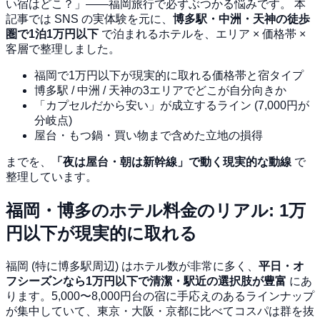
い宿はどこ？」——福岡旅行で必ずぶつかる悩みです。 本
記事では SNS の実体験を元に、
博多駅・中洲・天神の徒歩
圏で1泊1万円以下
で泊まれるホテルを、エリア × 価格帯 ×
客層で整理しました。
福岡で1万円以下が現実的に取れる価格帯と宿タイプ
博多駅 / 中洲 / 天神の3エリアでどこが自分向きか
「カプセルだから安い」が成立するライン (7,000円が
分岐点)
屋台・もつ鍋・買い物まで含めた立地の損得
までを、
「夜は屋台・朝は新幹線」で動く現実的な動線
で
整理しています。
福岡・博多のホテル料金のリアル: 1万
円以下が現実的に取れる
福岡 (特に博多駅周辺) はホテル数が非常に多く、
平日・オ
フシーズンなら1万円以下で清潔・駅近の選択肢が豊富
にあ
ります。5,000〜8,000円台の宿に手応えのあるラインナップ
が集中していて、東京・大阪・京都に比べてコスパは群を抜