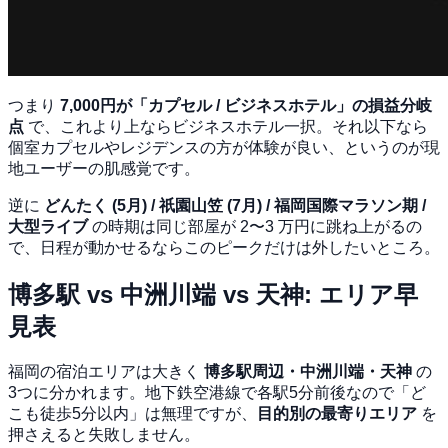
つまり
7,000円が「カプセル / ビジネスホテル」の損益分岐
点
で、これより上ならビジネスホテル一択。それ以下なら
個室カプセルやレジデンスの方が体験が良い、というのが現
地ユーザーの肌感覚です。
逆に
どんたく (5月) / 祇園山笠 (7月) / 福岡国際マラソン期 /
大型ライブ
の時期は同じ部屋が 2〜3 万円に跳ね上がるの
で、日程が動かせるならこのピークだけは外したいところ。
博多駅 vs 中洲川端 vs 天神: エリア早
見表
福岡の宿泊エリアは大きく
博多駅周辺・中洲川端・天神
の
3つに分かれます。地下鉄空港線で各駅5分前後なので「ど
こも徒歩5分以内」は無理ですが、
目的別の最寄りエリア
を
押さえると失敗しません。