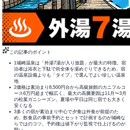
この記事のポイント
1
城崎温泉は「外湯7湯が入り放題」が最大の特徴。宿
泊者は浴衣と下駄で街全体を湯めぐりできるため、宿
の温泉設備よりも「タイプ」で選んでよい珍しい温泉
地
2
価格は素泊まり8,500円台から高級旅館のカニフルコ
ース6万円超まで幅広く、最大の高騰要因は11月〜3月
の松葉ガニシーズン。夏場や平日は同じ宿でも大きく
安くなる
3
多くの宿が素泊まり中心で夕食は外食が前提のた
め、飲食店の事前予約とセットで計画するのが城崎な
らではのコツ。予約後は値下がり監視で仕上げるのが
賢い