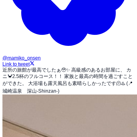
@
mamiko_onsen
Link to tweet
近所の旅館が最高でしたぁ🥹✨ 高級感のあるお部屋に、 カ
ニ🦀2.5杯のフルコース！！ 家族と最高の時間を過ごすこと
ができた。 大浴場も露天風呂も素晴らしかったです🫠♨️ (📍
城崎温泉 深山-Shinzan-)