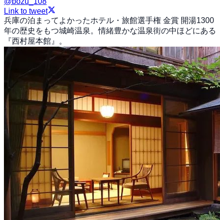
@
bozu_108
Link to tweet
兵庫の泊まってよかったホテル・旅館選手権 金賞 開湯1300
年の歴史をもつ城崎温泉。情緒豊かな温泉街の中ほどにある
『西村屋本館』。