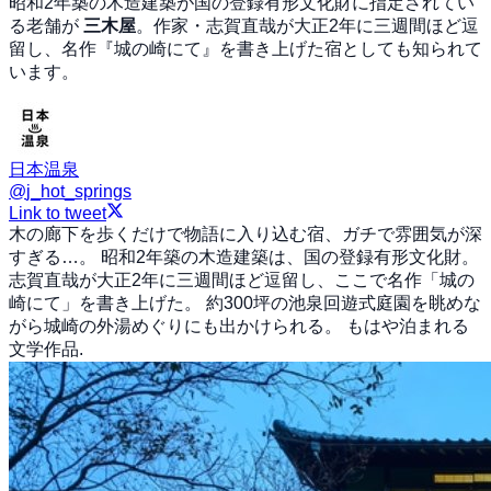
昭和2年築の木造建築が国の登録有形文化財に指定されてい
る老舗が
三木屋
。作家・志賀直哉が大正2年に三週間ほど逗
留し、名作『城の崎にて』を書き上げた宿としても知られて
います。
日本温泉
@
j_hot_springs
Link to tweet
木の廊下を歩くだけで物語に入り込む宿、ガチで雰囲気が深
すぎる…。 昭和2年築の木造建築は、国の登録有形文化財。
志賀直哉が大正2年に三週間ほど逗留し、ここで名作「城の
崎にて」を書き上げた。 約300坪の池泉回遊式庭園を眺めな
がら城崎の外湯めぐりにも出かけられる。 もはや泊まれる
文学作品.