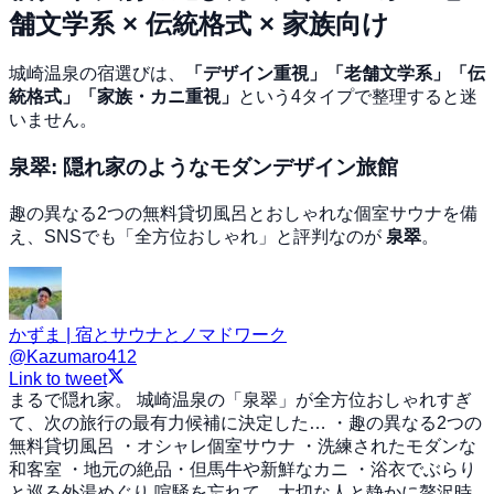
舗文学系 × 伝統格式 × 家族向け
城崎温泉の宿選びは、
「デザイン重視」「老舗文学系」「伝
統格式」「家族・カニ重視」
という4タイプで整理すると迷
いません。
泉翠: 隠れ家のようなモダンデザイン旅館
趣の異なる2つの無料貸切風呂とおしゃれな個室サウナを備
え、SNSでも「全方位おしゃれ」と評判なのが
泉翠
。
かずま | 宿とサウナとノマドワーク
@
Kazumaro412
Link to tweet
まるで隠れ家。 城崎温泉の「泉翠」が全方位おしゃれすぎ
て、次の旅行の最有力候補に決定した… ・趣の異なる2つの
無料貸切風呂 ・オシャレ個室サウナ ・洗練されたモダンな
和客室 ・地元の絶品・但馬牛や新鮮なカニ ・浴衣でぶらり
と巡る外湯めぐり 喧騒を忘れて、大切な人と静かに贅沢時