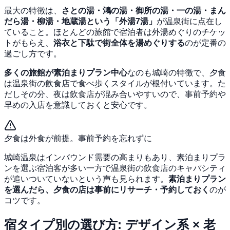
最大の特徴は、
さとの湯・鴻の湯・御所の湯・一の湯・まん
だら湯・柳湯・地蔵湯という「外湯7湯」
が温泉街に点在し
ていること。ほとんどの旅館で宿泊者は外湯めぐりのチケッ
トがもらえ、
浴衣と下駄で街全体を湯めぐりする
のが定番の
過ごし方です。
多くの旅館が素泊まりプラン中心
なのも城崎の特徴で、夕食
は温泉街の飲食店で食べ歩くスタイルが根付いています。た
だしその分、夜は飲食店が混み合いやすいので、事前予約や
早めの入店を意識しておくと安心です。
夕食は外食が前提。事前予約を忘れずに
城崎温泉はインバウンド需要の高まりもあり、素泊まりプラ
ンを選ぶ宿泊客が多い一方で温泉街の飲食店のキャパシティ
が追いついていないという声も見られます。
素泊まりプラン
を選んだら、夕食の店は事前にリサーチ・予約しておく
のが
コツです。
宿タイプ別の選び方: デザイン系 × 老