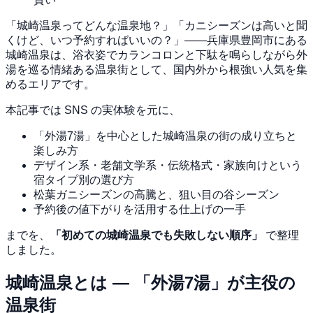
「城崎温泉ってどんな温泉地？」「カニシーズンは高いと聞
くけど、いつ予約すればいいの？」——兵庫県豊岡市にある
城崎温泉は、浴衣姿でカランコロンと下駄を鳴らしながら外
湯を巡る情緒ある温泉街として、国内外から根強い人気を集
めるエリアです。
本記事では SNS の実体験を元に、
「外湯7湯」を中心とした城崎温泉の街の成り立ちと
楽しみ方
デザイン系・老舗文学系・伝統格式・家族向けという
宿タイプ別の選び方
松葉ガニシーズンの高騰と、狙い目の谷シーズン
予約後の値下がりを活用する仕上げの一手
までを、
「初めての城崎温泉でも失敗しない順序」
で整理
しました。
城崎温泉とは — 「外湯7湯」が主役の
温泉街