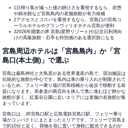
1
日帰り客が減った後の静けさを重視するなら、岩惣
や錦水館など宮島島内の老舗旅館が有力候補
2
アクセスとコスパを重視するなら、宮島口の宮島コ
ーラルホテルやグランヴィリオホテル宮島が便利
3
2026年開業の界 宮島(星野リゾート)や記念日利用向
けの高級旅館・石亭も特別感のある選択肢になる
宮島周辺ホテルは「宮島島内」か「宮
島口(本土側)」で選ぶ
宮島は厳島神社と大鳥居がある世界遺産の島で、宿泊施設は
伝統的な旅館が中心です。島内は車の乗り入れが制限されて
いるため、フェリー乗り場の宮島桟橋から徒歩で移動する前
提になります。表参道の商店街を挟んで奥に進むほど静かな
旅館が多く、紅葉谷公園に近いエリアには老舗の名旅館が集
まっています。
宮島口は、JR宮島口駅と広島電鉄宮島口駅、フェリー乗り
場がコンパクトにまとまったエリアです。フェリーで宮島ま
で約10分と近く、荷物を宿に置いて身軽に観光できるのが