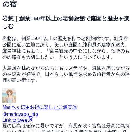
の宿
岩惣｜創業150年以上の老舗旅館で庭園と歴史を楽
しむ
岩惣は、創業150年以上の歴史を持つ老舗旅館です。紅葉谷
公園に近い立地にあり、美しい庭園と純和風の建物が魅力。
厳島神社にも近く、「宮島観光の中心にしながら、宿そのも
のの滞在も大切にしたい」という人に向いています。
大鳥居を眺めながらのおこもりステイや、海風を感じながら
の夕涼みが好評で、日本らしい風情を求める旅行者からの評
価が高い宿です。
Mariちゃぽ✈️お得に楽しむご褒美旅
@
maricyapo_trip
Link to tweet
夏の広島は確かに暑いですが、海風が吹く宮島は最高に気持
ちいいですよ！ 大鳥居を眺められる老舗温泉宿『岩惣』で