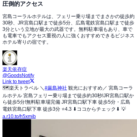
圧倒的アクセス
宮島コーラルホテルは、フェリー乗り場までまさかの徒歩約
30秒、JR宮島口駅まで徒歩5分、広島電鉄宮島口駅まで徒歩
3分という立地が最大の武器です。無料駐車場もあり、車で
も電車でもアクセス重視の人に強くおすすめできるビジネス
ホテル寄りの宿です。
楽天依存症
@
GoodsNotify
Link to tweet
🗺楽天トラベル ＼
#厳島神社
観光におすすめ／ 宮島コーラ
ルホテル 宮島フェリー乗り場まで徒歩約30秒!JR宮島口駅か
ら徒歩5分!無料駐車場完備 JR宮島口駅下車 徒歩5分・広島
電鉄宮島口駅下車 徒歩3分 ⭐4.3 ⬇ココからチェック⬇ 💡
a.r10.to/h5xmib