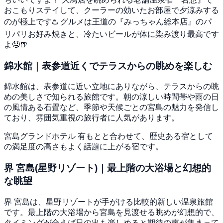
おこもりステイして、クーラーの効いたお部屋で夕涼みする
のが極上です♨️ グルメは王道の『みっちゃん総本店』のパ
リパリお好み焼きと、冷たいビールが体に染み渡り最高です
よ🤤🍺
錦水館｜表参道近くでテラスからの眺めを楽しむ
錦水館は、表参道に近い立地にありながら、テラスからの眺
めの美しさで知られる旅館です。朝の涼しい時間帯や雨の日
の風情ある石畳など、季節や天候ごとの宮島の魅力を発信し
ており、雰囲気重視の旅行者に人気があります。
宮島グランドホテル 有もとと合わせて、歴史ある宿として
の満足度の高さもよく話題に上がる宿です。
界 宮島(星野リゾート)｜最上階の大浴場と幻想的
な眺望
界 宮島は、星野リゾートが手がける比較的新しい温泉旅館
です。最上階の大浴場から宮島を見渡せる眺めが幻想的で、
タイミングが合えば日の出も楽しめると期待の声が集まって