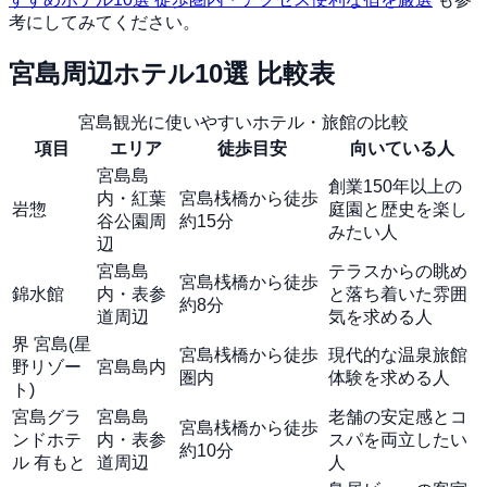
考にしてみてください。
宮島周辺ホテル10選 比較表
宮島観光に使いやすいホテル・旅館の比較
項目
エリア
徒歩目安
向いている人
宮島島
創業150年以上の
内・紅葉
宮島桟橋から徒歩
岩惣
庭園と歴史を楽し
谷公園周
約15分
みたい人
辺
宮島島
テラスからの眺め
宮島桟橋から徒歩
錦水館
内・表参
と落ち着いた雰囲
約8分
道周辺
気を求める人
界 宮島(星
宮島桟橋から徒歩
現代的な温泉旅館
野リゾー
宮島島内
圏内
体験を求める人
ト)
宮島グラ
宮島島
老舗の安定感とコ
宮島桟橋から徒歩
ンドホテ
内・表参
スパを両立したい
約10分
ル 有もと
道周辺
人