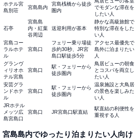
鳥居ビューの客室
ホテル宮
宮島桟橋から徒歩
宮島島内
でモダンな滞在を
島別荘
圏内
したい人
宮島島
静かな高級旅館で
石亭
内・紅葉
送迎利用が基本
特別な滞在をした
谷周辺
い人
宮島コー
フェリー乗り場徒
アクセス最優先で
ラルホテ
宮島口
歩約30秒、JR宮
島外に泊まりたい
ル
島口駅徒歩5分
人
グランヴ
鳥居ビューの朝食
駅・フェリーから
ィリオホ
宮島口
とコスパを両立し
徒歩圏内
テル宮島
たい人
安芸グラ
温泉施設と大鳥居
駅・フェリーから
ンドホテ
宮島口
の景色を楽しみた
徒歩圏内
ル
い人
JRホテル
駅直結の利便性を
メッツ広
宮島口
JR宮島口駅直結
重視する人
島宮島口
宮島島内でゆったり泊まりたい人向け