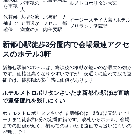
パ重視の
ルメトロポリタン大宮
を重視
人
代替候
大型公演
北与野・カ
イージーステイ大宮 / ホテル
補まで
で周辺が
プセル・都
ブリランテ武蔵野
確保
満室の人
内主要駅
新都心駅徒歩3分圏内で会場最速アクセ
スのホテル3軒
新都心駅前のホテルは、終演後の移動が短いのが最大の強み
です。価格は高くなりやすいですが、夜遅くに疲れて戻る遠
征では、徒歩圏の安心感に価値があります。
ホテルメトロポリタンさいたま新都心:駅ほぼ直結
で遠征疲れを残しにくい
ホテルメトロポリタンさいたま新都心は、駅ほぼ直結でアリ
ーナまで徒歩約3分の定番候補です。改札からホテル、会場
までの動線が短く、初めてのさいたま遠征でも迷いにくいの
が魅力です。