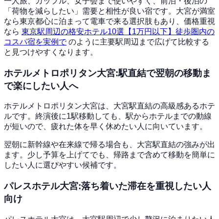
一人旅、カップル、女子会まで使いやすく、前泊・後泊の
「荷物を減らしたい」需要と相性が良い宿です。大宮が満室
なら東京都心に泊まって電車で来る選択肢もあり、価格重視
なら
東京駅周辺の格安ホテル10選【1万円以下】徒歩圏内の
コスパ宿を実例で
のように主要駅周辺まで広げて比較する
と見つけやすくなります。
ホテルメトロポリタン大宮:駅直結で翌朝の移動ま
で楽にしたい人へ
ホテルメトロポリタン大宮は、大宮駅直結の高級感あるホテ
ルです。終演後に1駅移動しても、駅からホテルまでの動線
が短いので、疲れた体を早く休めたい人に向いています。
翌朝に新幹線や在来線で帰る場合も、大宮駅直結の強みが出
ます。少し予算を上げてでも、帰路まで含めて移動を簡単に
したい人に選びやすい候補です。
パレスホテル大宮:落ち着いた滞在を重視したい人
向け