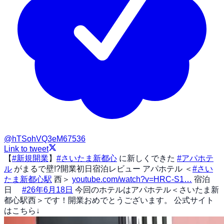
@
hTSohVQ3eM67536
Link to tweet
【
#新規開業
】
#さいたま新都心
に新しくできた
#アパホテ
ル
がまるで壁!?開業初日宿泊レビュー アパホテル ＜
#さい
たま新都心駅
西＞
youtube.com/watch?v=HRC-S1…
宿泊
日
#26年6月18日
今回のホテルはアパホテル＜さいたま新
都心駅西＞です！開業おめでとうございます。 公式サイト
はこちら↓