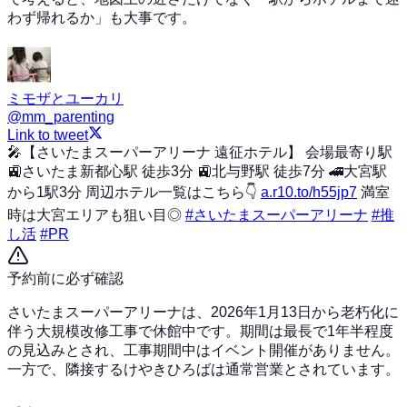
わず帰れるか」も大事です。
ミモザとユーカリ
@
mm_parenting
Link to tweet
🎤【さいたまスーパーアリーナ 遠征ホテル】 会場最寄り駅
🚉さいたま新都心駅 徒歩3分 🚉北与野駅 徒歩7分 🚄大宮駅
から1駅3分 周辺ホテル一覧はこちら👇
a.r10.to/h55jp7
満室
時は大宮エリアも狙い目◎
#さいたまスーパーアリーナ
#推
し活
#PR
予約前に必ず確認
さいたまスーパーアリーナは、2026年1月13日から老朽化に
伴う大規模改修工事で休館中です。期間は最長で1年半程度
の見込みとされ、工事期間中はイベント開催がありません。
一方で、隣接するけやきひろばは通常営業とされています。