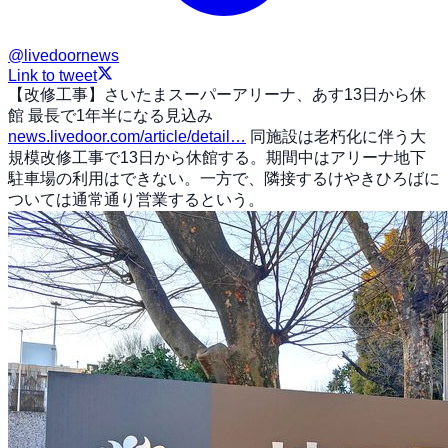
@
livedoornews
Link to tweet
【改修工事】さいたまスーパーアリーナ、あす13日から休
館 最長で1年半になる見込み
news.livedoor.com/article/detail…
同施設は老朽化に伴う大
規模改修工事で13日から休館する。期間中はアリーナ地下
駐車場の利用はできない。一方で、隣接するけやきひろばに
ついては通常通り営業するという。