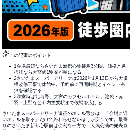
この記事のポイント
1
会場最短ならさいたま新都心駅徒歩3分圏、価格と選
択肢なら大宮駅1駅圏が軸になる
2
さいたまスーパーアリーナは2026年1月13日から大規
模改修工事で休館中。予約前に再開時期とイベント有
無を確認する
3
満室時は北与野、大宮のカプセルホテル、池袋・赤
羽・上野など都内主要駅まで候補を広げる
さいたまスーパーアリーナ遠征のホテル選びは、「会場に近
いホテルを取る」だけで終わらせないほうが安全です。最寄
りのさいたま新都心駅前は便利な一方で、人気公演の発表直