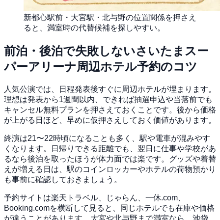
新都心駅前・大宮駅・北与野の位置関係を押さえ
ると、満室時の代替候補を探しやすい。
前泊・後泊で失敗しないさいたまスー
パーアリーナ周辺ホテル予約のコツ
人気公演では、日程発表後すぐに周辺ホテルが埋まります。
理想は発表から1週間以内、できれば抽選申込や当落前でも
キャンセル無料プランを押さえておくことです。後から価格
が上がる日ほど、早めに仮押さえしておく価値があります。
終演は21〜22時頃になることも多く、駅や電車が混みやす
くなります。日帰りできる距離でも、翌日に仕事や学校があ
るなら後泊を取ったほうが体力面では楽です。グッズや着替
えが増える日は、駅のコインロッカーやホテルの荷物預かり
も事前に確認しておきましょう。
予約サイトは楽天トラベル、じゃらん、一休.com、
Booking.comを横断して見ると、同じホテルでも在庫や価格
が違うことがあります。大宮や北与野まで満室なら、池袋、