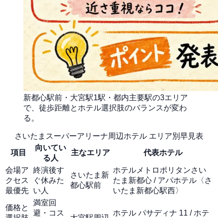
新都心駅前・大宮駅1駅・都内主要駅の3エリア
で、徒歩距離とホテル選択肢のバランスが変わ
る。
さいたまスーパーアリーナ周辺ホテル エリア別早見表
向いてい
項目
主なエリア
代表ホテル
る人
会場ア
終演後す
ホテルメトロポリタンさい
さいたま新
クセス
ぐ休みた
たま新都心 / アパホテル〈さ
都心駅前
最優先
い人
いたま新都心駅西〉
満室回
価格と
避・コス
ホテル パサディナ 11 / ホテ
選択肢
大宮駅周辺