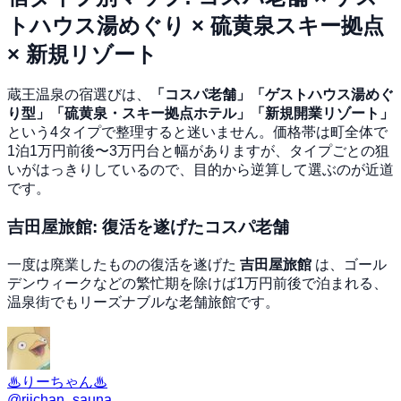
トハウス湯めぐり × 硫黄泉スキー拠点
× 新規リゾート
蔵王温泉の宿選びは、
「コスパ老舗」「ゲストハウス湯めぐ
り型」「硫黄泉・スキー拠点ホテル」「新規開業リゾート」
という4タイプで整理すると迷いません。価格帯は町全体で
1泊1万円前後〜3万円台と幅がありますが、タイプごとの狙
いがはっきりしているので、目的から逆算して選ぶのが近道
です。
吉田屋旅館: 復活を遂げたコスパ老舗
一度は廃業したものの復活を遂げた
吉田屋旅館
は、ゴール
デンウィークなどの繁忙期を除けば1万円前後で泊まれる、
温泉街でもリーズナブルな老舗旅館です。
♨︎りーちゃん♨︎
@
riichan_sauna