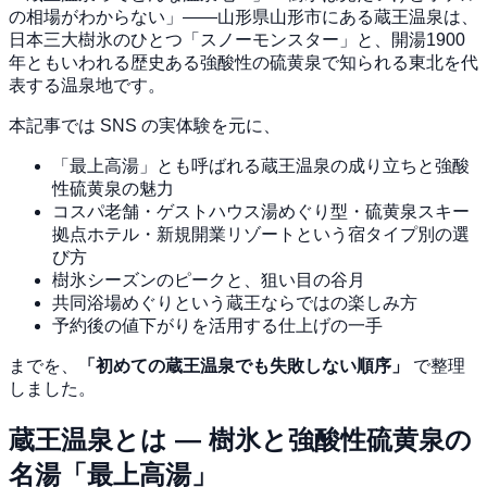
の相場がわからない」——山形県山形市にある蔵王温泉は、
日本三大樹氷のひとつ「スノーモンスター」と、開湯1900
年ともいわれる歴史ある強酸性の硫黄泉で知られる東北を代
表する温泉地です。
本記事では SNS の実体験を元に、
「最上高湯」とも呼ばれる蔵王温泉の成り立ちと強酸
性硫黄泉の魅力
コスパ老舗・ゲストハウス湯めぐり型・硫黄泉スキー
拠点ホテル・新規開業リゾートという宿タイプ別の選
び方
樹氷シーズンのピークと、狙い目の谷月
共同浴場めぐりという蔵王ならではの楽しみ方
予約後の値下がりを活用する仕上げの一手
までを、
「初めての蔵王温泉でも失敗しない順序」
で整理
しました。
蔵王温泉とは — 樹氷と強酸性硫黄泉の
名湯「最上高湯」