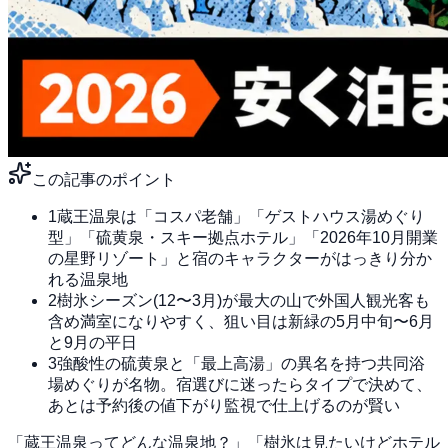
この記事のポイント
1
蔵王温泉は「コスパ老舗」「ゲストハウス湯めぐり
型」「硫黄泉・スキー拠点ホテル」「2026年10月開業
の星野リゾート」と宿のキャラクターがはっきり分か
れる温泉地
2
樹氷シーズン(12〜3月)が最大の山で外国人観光客も
含め満室になりやすく、狙い目は新緑の5月中旬〜6月
と9月の平日
3
強酸性の硫黄泉と「最上高湯」の異名を持つ共同浴
場めぐりが名物。宿選びに迷ったらタイプで決めて、
あとは予約後の値下がり監視で仕上げるのが賢い
「蔵王温泉ってどんな温泉地？」「樹氷は見たいけどホテル