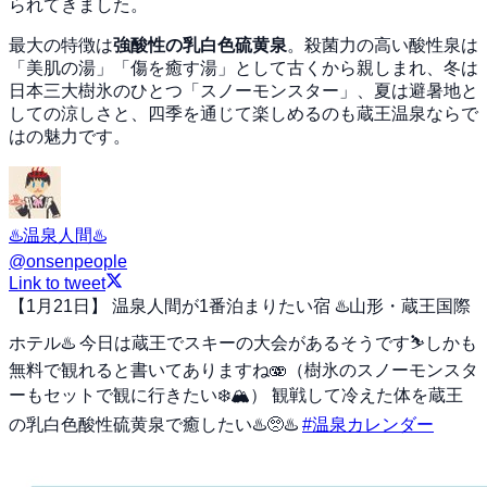
られてきました。
最大の特徴は
強酸性の乳白色硫黄泉
。殺菌力の高い酸性泉は
「美肌の湯」「傷を癒す湯」として古くから親しまれ、冬は
日本三大樹氷のひとつ「スノーモンスター」、夏は避暑地と
しての涼しさと、四季を通じて楽しめるのも蔵王温泉ならで
はの魅力です。
♨️温泉人間♨️
@
onsenpeople
Link to tweet
【1月21日】 温泉人間が1番泊まりたい宿 ♨️山形・蔵王国際
ホテル♨️ 今日は蔵王でスキーの大会があるそうです⛷️しかも
無料で観れると書いてありますね🫨（樹氷のスノーモンスタ
ーもセットで観に行きたい❄️🏔️） 観戦して冷えた体を蔵王
の乳白色酸性硫黄泉で癒したい♨️🥺♨️
#温泉カレンダー