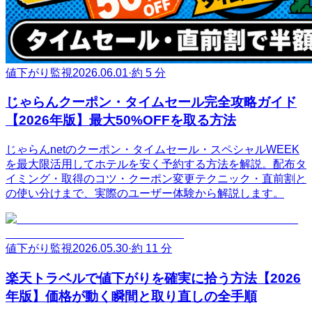
値下がり監視
2026.06.01
·
約 5 分
じゃらんクーポン・タイムセール完全攻略ガイド
【2026年版】最大50%OFFを取る方法
じゃらんnetのクーポン・タイムセール・スペシャルWEEK
を最大限活用してホテルを安く予約する方法を解説。配布タ
イミング・取得のコツ・クーポン変更テクニック・直前割と
の使い分けまで、実際のユーザー体験から解説します。
値下がり監視
2026.05.30
·
約 11 分
楽天トラベルで値下がりを確実に拾う方法【2026
年版】価格が動く瞬間と取り直しの全手順