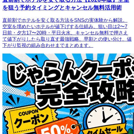
を狙う予約タイミングとキャンセル無料活用術
直前割でホテルを安く取る方法をSNSの実体験から解説。
空室を埋めたいホテルが値下げする仕組み、狙い目は2〜7
日前・夕方17〜20時・平日火水、キャンセル無料で押さえ
て値下がりしたら取り直す最強戦略、早割との使い分け、値
下がり監視の組み合わせまでまとめます。