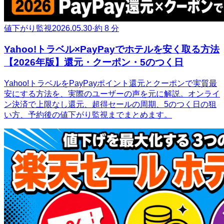
値下がり監視
2026.05.30
·
約 8 分
Yahoo!トラベル×PayPayでホテルを安く取る方法
【2026年版】還元・クーポン・5のつく日
Yahoo!トラベルをPayPayポイント還元とクーポンで実質最
安にする方法を、実際のユーザーの声を元に解説。オンライ
ン決済で上限なし還元、超得セールの周期、5のつく日の狙
い方、予約後の値下がり監視までまとめます。