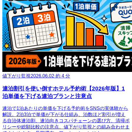
値下がり監視
2026.06.02
·
約 4 分
連泊割引を使い倒すホテル予約術【2026年版】1
泊単価を下げる連泊プランと注意点
連泊で1泊あたりの単価を下げる予約術をSNSの実体験から
解説。2泊3泊で単価が下がる仕組み、泊数ほど割引が増え
る自治体連泊割、連泊向きコスパチェーンの選び方、清掃ポ
リシーや総額比較の注意点、値下がり監視との組み合わせま