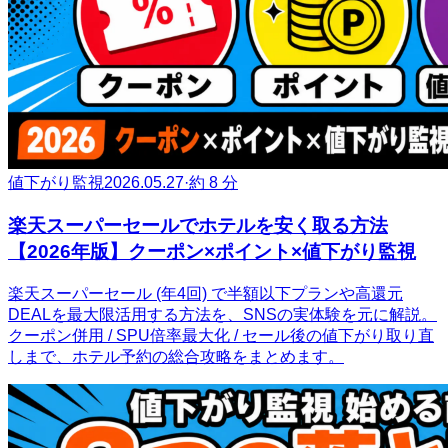
値下がり監視
2026.05.27
·
約 8 分
楽天スーパーセールでホテルを安く取る方法
【2026年版】クーポン×ポイント×値下がり監視
楽天スーパーセール (年4回) で半額以下プランや高還元
DEALを最大限活用する方法を、SNSの実体験を元に解説。
クーポン併用 / SPU倍率最大化 / セール後の値下がり取り直
しまで、ホテル予約の総合攻略をまとめます。