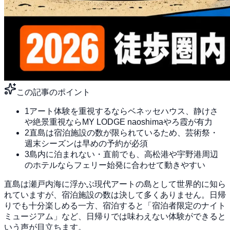
この記事のポイント
1
アート体験を重視するならベネッセハウス、静けさ
や絶景重視ならMY LODGE naoshimaやろ霞が有力
2
直島は宿泊施設の数が限られているため、芸術祭・
週末シーズンは早めの予約が必須
3
島内に泊まれない・直前でも、高松港や宇野港周辺
のホテルならフェリー始発に合わせて動きやすい
直島は瀬戸内海に浮かぶ現代アートの島として世界的に知ら
れていますが、宿泊施設の数は決して多くありません。日帰
りでも十分楽しめる一方、宿泊すると「宿泊者限定のナイト
ミュージアム」など、日帰りでは味わえない体験ができると
いう声が目立ちます。