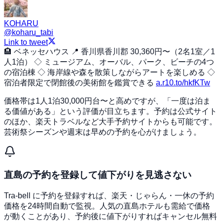
KOHARU
@
koharu_tabi
Link to tweet
🏨 ベネッセハウス 📍 香川県香川郡 30,360円〜（2名1室／1
人1泊） ◇ ミュージアム、オーバル、パーク、ビーチの4つ
の宿泊棟 ◇ 海岸線や森を散策しながらアートを楽しめる ◇
宿泊者限定で閉館後の美術館を鑑賞できる
a.r10.to/hkfKTw
価格帯は1人1泊30,000円台〜と高めですが、「一度は泊ま
る価値がある」という評価が目立ちます。予約は公式サイト
のほか、楽天トラベルなど大手予約サイトからも可能です。
芸術祭シーズンや週末は早めの予約を心がけましょう。
直島の予約を登録して値下がりを見逃さない
Tra-bell に予約を登録すれば、楽天・じゃらん・一休の予約
価格を24時間自動で監視。人気の直島ホテルも需給で価格
が動くことがあり、予約後に値下がりすればキャンセル無料