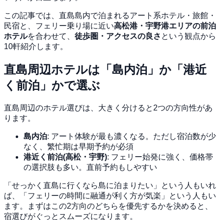
この記事では、直島島内で泊まれるアート系ホテル・旅館・
民宿と、フェリー乗り場に近い
高松港・宇野港エリアの前泊
ホテル
を合わせて、
徒歩圏・アクセスの良さ
という観点から
10軒紹介します。
直島周辺ホテルは「島内泊」か「港近
く前泊」かで選ぶ
直島周辺のホテル選びは、大きく分けると2つの方向性があ
ります。
島内泊
: アート体験が最も濃くなる。ただし宿泊数が少
なく、繁忙期は早期予約が必須
港近く前泊(高松・宇野)
: フェリー始発に強く、価格帯
の選択肢も多い。直前予約もしやすい
「せっかく直島に行くなら島に泊まりたい」という人もいれ
ば、「フェリーの時間に融通が利く方が気楽」という人もい
ます。まずはこの2方向のどちらを優先するかを決めると、
宿選びがぐっとスムーズになります。